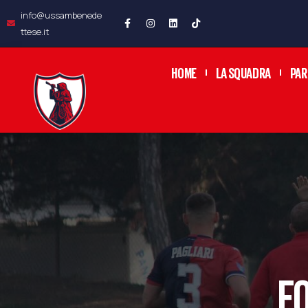
info@ussambenede
ttese.it
HOME
LA SQUADRA
PAR
F