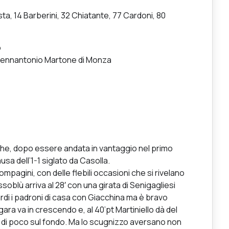
ista, 14 Barberini, 32 Chiatante, 77 Cardoni, 80
o
 Gennantonio Martone di Monza
che, dopo essere andata in vantaggio nel primo
usa dell’1-1 siglato da Casolla.
pagini, con delle flebili occasioni che si rivelano
ssoblù arriva al 28′ con una girata di Senigagliesi
rdi i padroni di casa con Giacchina ma è bravo
ara va in crescendo e, al 40’pt Martiniello dà del
a di poco sul fondo. Ma lo scugnizzo aversano non