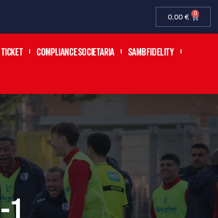
0
0,00
€
TICKET
COMPLIANCE SOCIETARIA
SAMB FIDELITY
-1