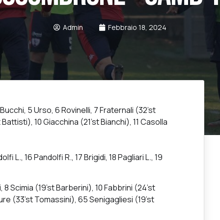
Admin
Febbraio 18, 2024
cchi, 5 Urso, 6 Rovinelli, 7 Fraternali (32’st
t Battisti), 10 Giacchina (21’st Bianchi), 11 Casolla
fi L., 16 Pandolfi R., 17 Brigidi, 18 Pagliari L., 19
 Scimia (19’st Barberini), 10 Fabbrini (24’st
Toure (33’st Tomassini), 65 Senigagliesi (19’st