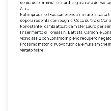
demorde e, 4 minuti più tardi, sigla la rete del vant
Amici.
Nella ripresa, è il Fossombrone a rialzare la testa 
dopo la respinta con i pugni di Coco su tiro di Conti
Nonostante i cambi attuati da mister Lauro per ali
l’inserimento di Tomassini, Battista, Cardoni e Lo
vicino all’1-2 con Lonardo in pieno recupero negato
Prossimo match di nuovo fuori dalle mura amiche in 
vietato fallire.