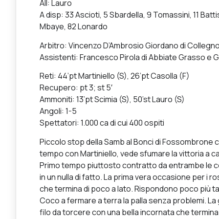
All: Lauro
A disp: 33 Ascioti, 5 Sbardella, 9 Tomassini, 11 Batt
Mbaye, 82 Lonardo
Arbitro: Vincenzo D’Ambrosio Giordano di Collegn
Assistenti: Francesco Pirola di Abbiate Grasso e
Reti: 44’pt Martiniello (S), 26’pt Casolla (F)
Recupero: pt 3; st 5′
Ammoniti: 13’pt Scimia (S), 50’st Lauro (S)
Angoli: 1-5
Spettatori: 1.000 ca di cui 400 ospiti
Piccolo stop della Samb al Bonci di Fossombrone 
tempo con Martiniello, vede sfumare la vittoria a ca
Primo tempo piuttosto contratto da entrambe le com
in un nulla di fatto. La prima vera occasione per i ro
che termina di poco a lato. Rispondono poco più ta
Coco a fermare a terra la palla senza problemi. La g
filo da torcere con una bella incornata che termin