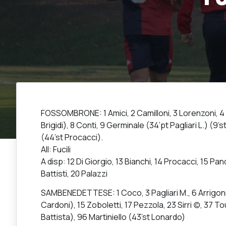
FOSSOMBRONE: 1 Amici, 2 Camilloni, 3 Lorenzoni, 4 Bu
Brigidi), 8 Conti, 9 Germinale (34’pt Pagliari L.) (9’s
(44’st Procacci).
All: Fucili
A disp: 12 Di Giorgio, 13 Bianchi, 14 Procacci, 15 Pandol
Battisti, 20 Palazzi
SAMBENEDETTESE: 1 Coco, 3 Pagliari M., 6 Arrigoni, 8
Cardoni), 15 Zoboletti, 17 Pezzola, 23 Sirri (c), 37 
Battista), 96 Martiniello (43’st Lonardo)