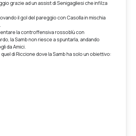
aggio grazie ad un assist di Senigagliesi che infilza
trovando il gol del pareggio con Casolla in mischia
.
mentare la controffensiva rossoblù con
nardo, la Samb non riesce a spuntarla, andando
gli da Amici.
quel di Riccione dove la Samb ha solo un obiettivo: