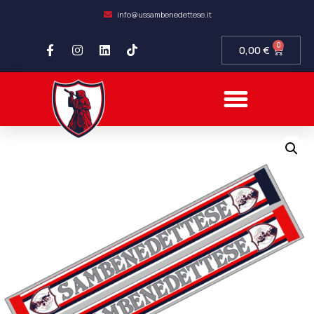
info@ussambenedettese.it
0
0,00
€