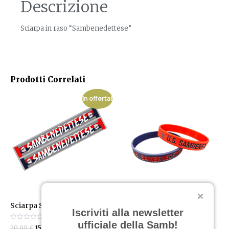
Descrizione
Sciarpa in raso “Sambenedettese”
Prodotti Correlati
In offerta!
Sciarpa Sambenedettese
Bracciale in silicone U.S.
Iscriviti alla newsletter
SAMBENEDETTESE
ufficiale della Samb!
Valutato
20,00
€
15,00
€