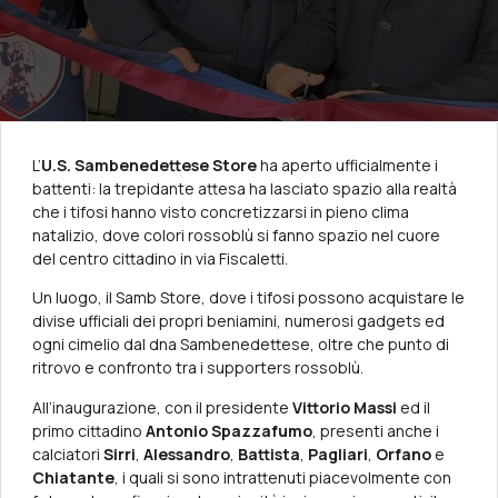
L’
U.S. Sambenedettese Store
ha aperto ufficialmente i
battenti: la trepidante attesa ha lasciato spazio alla realtà
che i tifosi hanno visto concretizzarsi in pieno clima
natalizio, dove colori rossoblù si fanno spazio nel cuore
del centro cittadino in via Fiscaletti.
Un luogo, il Samb Store, dove i tifosi possono acquistare le
divise ufficiali dei propri beniamini, numerosi gadgets ed
ogni cimelio dal dna Sambenedettese, oltre che punto di
ritrovo e confronto tra i supporters rossoblù.
All’inaugurazione, con il presidente
Vittorio Massi
ed il
primo cittadino
Antonio Spazzafumo
, presenti anche i
calciatori
Sirri
,
Alessandro
,
Battista
,
Pagliari
,
Orfano
e
Chiatante
, i quali si sono intrattenuti piacevolmente con