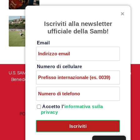
SARNANO, DAY 11
Iscriviti alla newsletter
30/07/2026
Nessun commento
ufficiale della Samb!
Email
Numero di cellulare
U.S. SAMBENEDETTESE – Via Martiri di Marzabotto snc – San
Benedetto del Tronto (AP) – P.iva 01198610444 –
PRIVACY
POLICY
Accetto l'
informativa sulla
privacy
POLITICA RESI E RIMBORSI
|
TERMINI E CONDIZIONI
Iscriviti
Credit