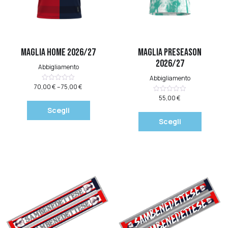
Quick View
Quick View
Maglia Home 2026/27
Maglia Preseason
2026/27
Abbigliamento
Abbigliamento
70,00
€
–
75,00
€
Valutato
0
55,00
€
Valutato
su
0
5
Scegli
su
5
Scegli