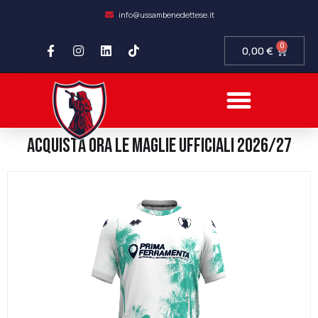
info@ussambenedettese.it
0
0,00
€
ACQUISTA ORA LE MAGLIE UFFICIALI 2026/27