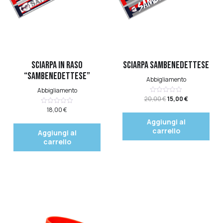
Quick View
Quick View
Sciarpa in raso
Sciarpa Sambenedettese
“Sambenedettese”
Abbigliamento
Abbigliamento
20,00
€
15,00
€
Valutato
0
18,00
€
Valutato
su
0
5
Aggiungi al
su
5
carrello
Aggiungi al
carrello