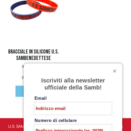
Quick View
Bracciale in silicone U.S.
SAMBENEDETTESE
Abbigliamento
3,00
€
–
5,00
€
Valutato
Iscriviti alla newsletter
0
su
ufficiale della Samb!
5
Scegli
Email
Numero di cellulare
U.S. SAMBENEDETTESE – Via Martiri di Marzabotto snc – San