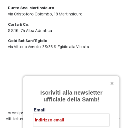
Punto Snai Martinsicuro
via Cristoforo Colombo, 18 Martinsicuro
Carta & Co.
S.S 16, 74 Alba Adriatica
Gold Bet Sant’Egidio
via Vittorio Veneto, 33/35 S. Egidio alla Vibrata
Iscriviti alla newsletter
ufficiale della Samb!
Email
Lorem ipsum dolor sit amet, consectetur adipiscing elit. Ut
elit tellus, luctus nec ullamcorper mattis, pulvinar dapibus leo.