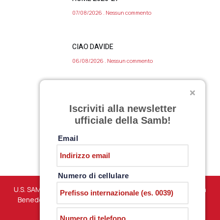
07/08/2026
Nessun commento
CIAO DAVIDE
06/08/2026
Nessun commento
VARIAZIONE APERTURA SAMB STORE 7
Iscriviti alla newsletter
AGOSTO 2026
ufficiale della Samb!
06/08/2026
Nessun commento
Email
Numero di cellulare
U.S. SAMBENEDETTESE – Via Martiri di Marzabotto snc – San
Benedetto del Tronto (AP) – P.iva 01198610444 –
PRIVACY
POLICY