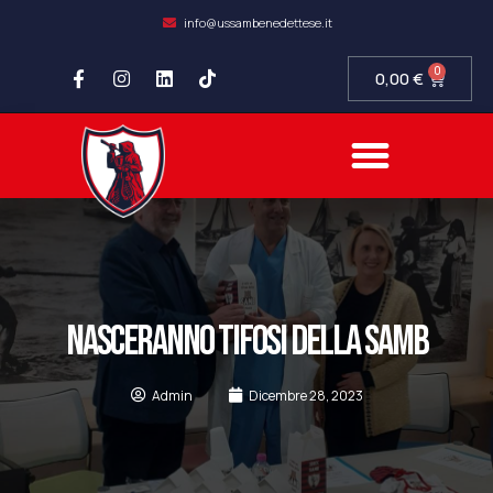
info@ussambenedettese.it
0
0,00
€
COMPLIANCE SOCIETARIA
SAMB FIDELITY
SETTORE GIOVANILE
NASCERANNO TIFOSI DELLA SAMB
Admin
Dicembre 28, 2023