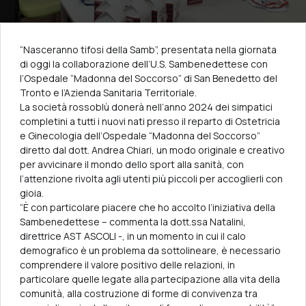
“Nasceranno tifosi della Samb”, presentata nella giornata
di oggi la collaborazione dell’U.S. Sambenedettese con
l’Ospedale “Madonna del Soccorso” di San Benedetto del
Tronto e l’Azienda Sanitaria Territoriale.
La società rossoblù donerà nell’anno 2024 dei simpatici
completini a tutti i nuovi nati presso il reparto di Ostetricia
e Ginecologia dell’Ospedale “Madonna del Soccorso”
diretto dal dott. Andrea Chiari, un modo originale e creativo
per avvicinare il mondo dello sport alla sanità, con
l’attenzione rivolta agli utenti più piccoli per accoglierli con
gioia.
“È con particolare piacere che ho accolto l’iniziativa della
Sambenedettese – commenta la dott.ssa Natalini,
direttrice AST ASCOLI -, in un momento in cui il calo
demografico è un problema da sottolineare, è necessario
comprendere il valore positivo delle relazioni, in
particolare quelle legate alla partecipazione alla vita della
comunità, alla costruzione di forme di convivenza tra