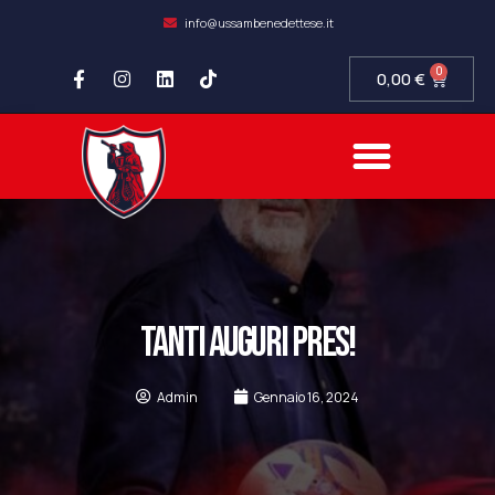
info@ussambenedettese.it
0
0,00
€
COMPLIANCE SOCIETARIA
SAMB FIDELITY
SETTORE GIOVANILE
TANTI AUGURI PRES!
Admin
Gennaio 16, 2024