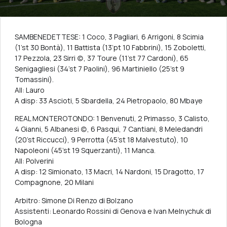
SAMBENEDETTESE: 1 Coco, 3 Pagliari, 6 Arrigoni, 8 Scimia
(1’st 30 Bontà), 11 Battista (13’pt 10 Fabbrini), 15 Zoboletti,
17 Pezzola, 23 Sirri (c), 37 Toure (11’st 77 Cardoni), 65
Senigagliesi (34’st 7 Paolini), 96 Martiniello (25’st 9
Tomassini).
All: Lauro
A disp: 33 Ascioti, 5 Sbardella, 24 Pietropaolo, 80 Mbaye
REAL MONTEROTONDO: 1 Benvenuti, 2 Primasso, 3 Calisto,
4 Gianni, 5 Albanesi (c), 6 Pasqui, 7 Cantiani, 8 Meledandri
(20’st Riccucci), 9 Perrotta (45’st 18 Malvestuto), 10
Napoleoni (45’st 19 Squerzanti), 11 Manca.
All: Polverini
A disp: 12 Simionato, 13 Macri, 14 Nardoni, 15 Dragotto, 17
Compagnone, 20 Milani
Arbitro: Simone Di Renzo di Bolzano
Assistenti: Leonardo Rossini di Genova e Ivan Melnychuk di
Bologna