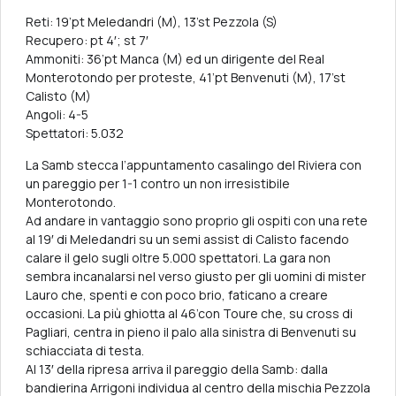
Reti: 19’pt Meledandri (M), 13’st Pezzola (S)
Recupero: pt 4′; st 7′
Ammoniti: 36’pt Manca (M) ed un dirigente del Real
Monterotondo per proteste, 41’pt Benvenuti (M), 17’st
Calisto (M)
Angoli: 4-5
Spettatori: 5.032
La Samb stecca l’appuntamento casalingo del Riviera con
un pareggio per 1-1 contro un non irresistibile
Monterotondo.
Ad andare in vantaggio sono proprio gli ospiti con una rete
al 19′ di Meledandri su un semi assist di Calisto facendo
calare il gelo sugli oltre 5.000 spettatori. La gara non
sembra incanalarsi nel verso giusto per gli uomini di mister
Lauro che, spenti e con poco brio, faticano a creare
occasioni. La più ghiotta al 46’con Toure che, su cross di
Pagliari, centra in pieno il palo alla sinistra di Benvenuti su
schiacciata di testa.
Al 13′ della ripresa arriva il pareggio della Samb: dalla
bandierina Arrigoni individua al centro della mischia Pezzola