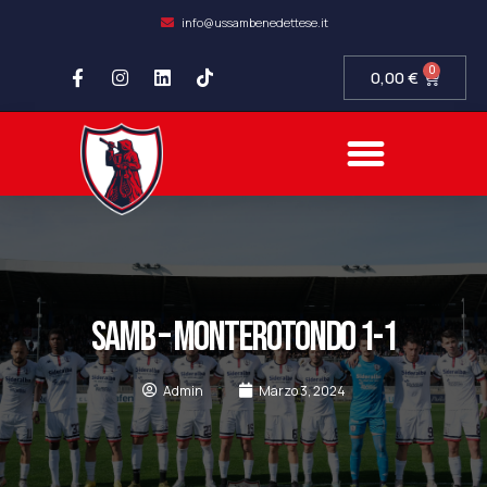
info@ussambenedettese.it
0
0,00
€
COMPLIANCE SOCIETARIA
SAMB FIDELITY
SETTORE GIOVANILE
SAMB – MONTEROTONDO 1-1
Admin
Marzo 3, 2024