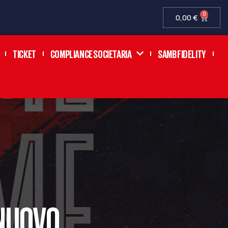
0
0,00
€
TICKET
COMPLIANCE SOCIETARIA
SAMB FIDELITY
 NUOVO