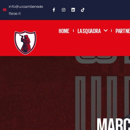
info@ussambenede
ttese.it
HOME
LA SQUADRA
PARTN
MARCO