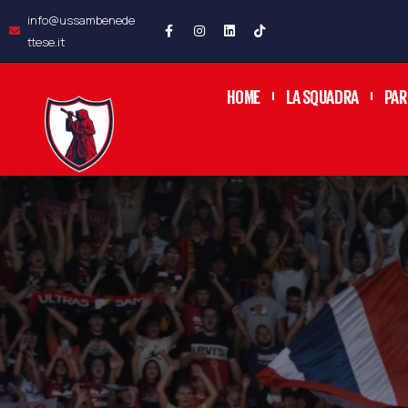
info@ussambenede
ttese.it
HOME
LA SQUADRA
PAR