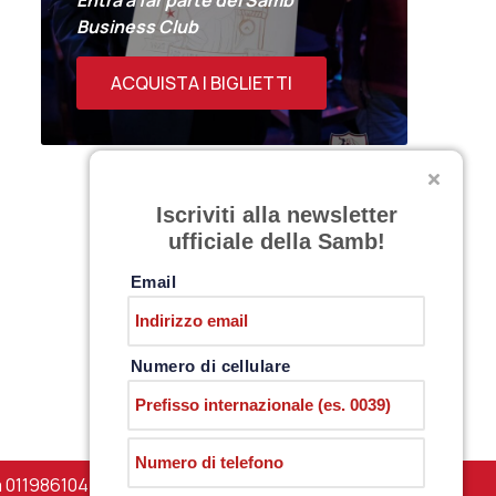
Entra a far parte del Samb
Business Club
ACQUISTA I BIGLIETTI
Iscriviti alla newsletter
ufficiale della Samb!
Email
Numero di cellulare
a 01198610444 –
PRIVACY POLICY