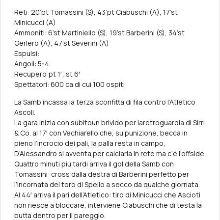
Reti: 20’pt Tomassini (S), 43’pt Ciabuschi (A), 17’st
Minicucci (A)
Ammoniti: 6’st Martiniello (S), 19’st Barberini (S), 34’st
Gerlero (A), 47’st Severini (A)
Espulsi:
Angoli: 5-4
Recupero:pt 1′; st 6′
Spettatori: 600 ca di cui 100 ospiti
La Samb incassa la terza sconfitta di fila contro l’Atletico
Ascoli.
La gara inizia con subitoun brivido per laretroguardia di Sirri
& Co. al 17′ con Vechiarello che, su punizione, becca in
pieno l’incrocio dei pali, la palla resta in campo,
D’Alessandro si avventa per calciarla in rete ma c’è l’offside.
Quattro minuti più tardi arriva il gol della Samb con
Tomassini: cross dalla destra di Barberini perfetto per
l’incornata del toro di Spello a secco da qualche giornata.
Al 44′ arriva il pari dell’Atletico: tiro di Minicucci che Ascioti
non riesce a bloccare, interviene Ciabuschi che di testa la
butta dentro per il pareggio.