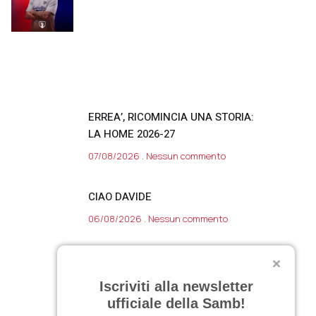
ERREA’, RICOMINCIA UNA STORIA:
LA HOME 2026-27
07/08/2026
Nessun commento
CIAO DAVIDE
06/08/2026
Nessun commento
VARIAZIONE APERTURA SAMB
Iscriviti alla newsletter
STORE 7 AGOSTO 2026
ufficiale della Samb!
06/08/2026
Nessun commento