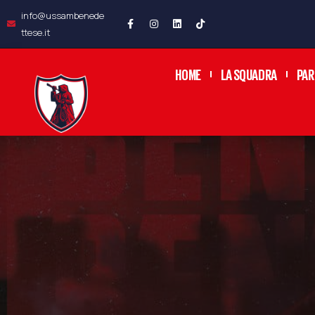
info@ussambenede
ttese.it
HOME
LA SQUADRA
PAR