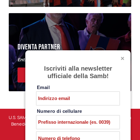
DIVENTA PARTNER
Entra a far parte del Samb Business Club
Iscriviti alla newsletter
ACQUISTA I BIGLIETTI
ufficiale della Samb!
Email
Numero di cellulare
U.S. SAMBENEDETTESE – Via Martiri di Marzabotto snc – San
Benedetto del Tronto (AP) – P.iva 01198610444 –
PRIVACY
POLICY