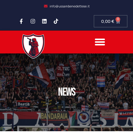
info@ussambenedettese.it
0
0,00
€
news