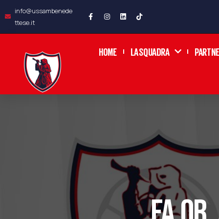
info@ussambenede
ttese.it
HOME
LA SQUADRA
PARTN
FA.OR.