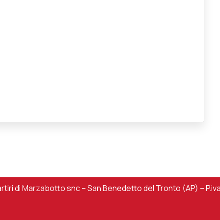
iri di Marzabotto snc – San Benedetto del Tronto (AP) – P.iv