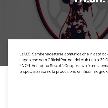
La U.S. Sambenedettese comunica che in data odie
Legno che sarà Official Partner del club fino al 30
FA.OR. Art Legno Società Cooperativa è un’azienda 
è specializzata nella produzione di infissi in legno-a