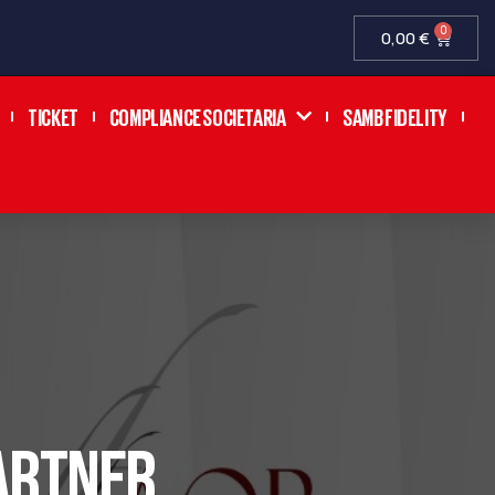
0
0,00
€
TICKET
COMPLIANCE SOCIETARIA
SAMB FIDELITY
PARTNER