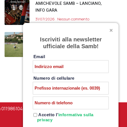
AMICHEVOLE SAMB – LANCIANO,
INFO GARA
31/07/2026
Nessun commento
SARNANO, DAY 11
Iscriviti alla newsletter
30/07/2026
Nessun commento
ufficiale della Samb!
Email
Numero di cellulare
a 01198610444 –
PRIVACY POLICY
Accetto l'
informativa sulla
privacy