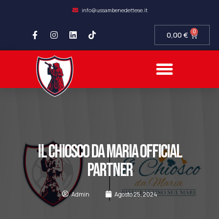
info@ussambenedettese.it
0
0,00
€
COMPLIANCE SOCIETARIA
SAMB FIDELITY
SETTORE GIOVANILE
IL CHIOSCO DA MARIA OFFICIAL
PARTNER
Admin
Agosto 25, 2024