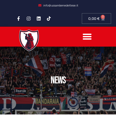
info@ussambenedettese.it
0
0,00
€
news