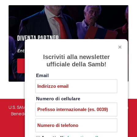
DIVENTA PARTNER
Entra a far parte del Samb Business Club
Iscriviti alla newsletter
ufficiale della Samb!
ACQUISTA I BIGLIETTI
Email
Numero di cellulare
U.S. SAMBENEDETTESE – Via Martiri di Marzabotto snc – San
Benedetto del Tronto (AP) – P.iva 01198610444 –
PRIVACY
POLICY