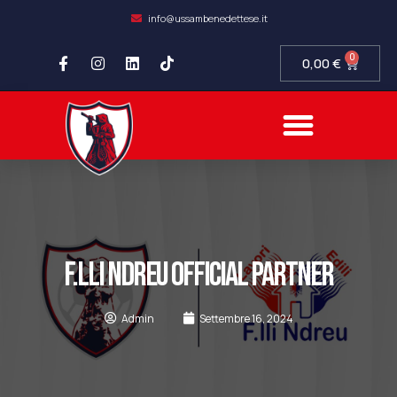
info@ussambenedettese.it
0
0,00
€
COMPLIANCE SOCIETARIA
SAMB FIDELITY
SETTORE GIOVANILE
F.LLI NDREU OFFICIAL PARTNER
Admin
Settembre 16, 2024