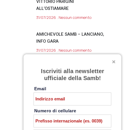
VITTORIO PARIGINI
ALL’OSTIAMARE
31/07/2026
Nessun commento
AMICHEVOLE SAMB – LANCIANO,
INFO GARA
31/07/2026
Nessun commento
SARNANO, DAY 11
Iscriviti alla newsletter
30/07/2026
Nessun commento
ufficiale della Samb!
Email
Numero di cellulare