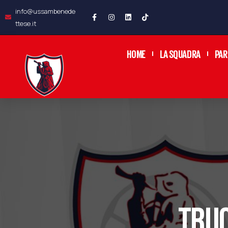
info@ussambenede
ttese.it
HOME
LA SQUADRA
PAR
TRUC