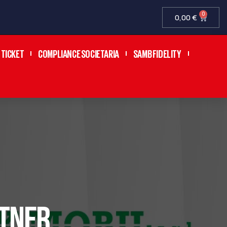
0
0,00
€
TICKET
COMPLIANCE SOCIETARIA
SAMB FIDELITY
RTNER