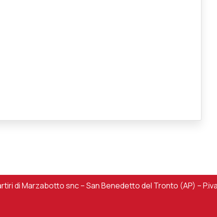
iri di Marzabotto snc – San Benedetto del Tronto (AP) – P.iv