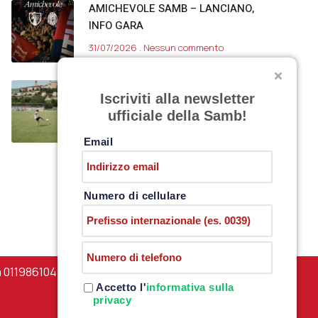
AMICHEVOLE SAMB – LANCIANO,
INFO GARA
31/07/2026
Nessun commento
SARNANO, DAY 11
Iscriviti alla newsletter
30/07/2026
Nessun commento
ufficiale della Samb!
Email
Numero di cellulare
a 01198610444 –
PRIVACY POLICY
Accetto l'
informativa sulla
privacy