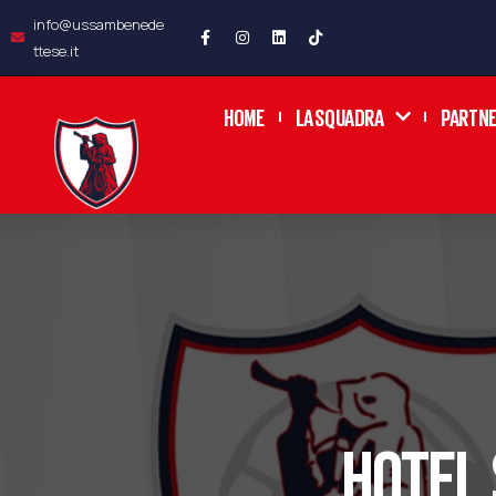
info@ussambenede
ttese.it
HOME
LA SQUADRA
PARTN
HOTEL