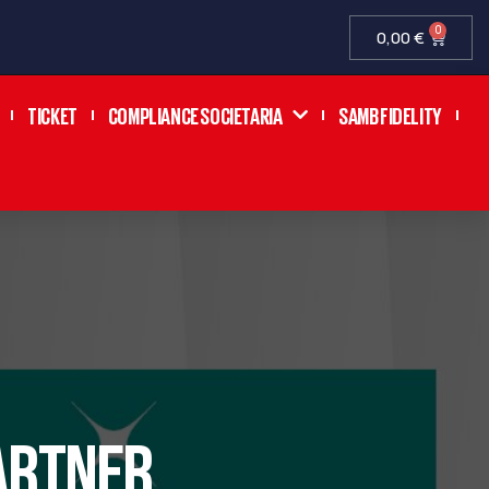
0
0,00
€
TICKET
COMPLIANCE SOCIETARIA
SAMB FIDELITY
ARTNER