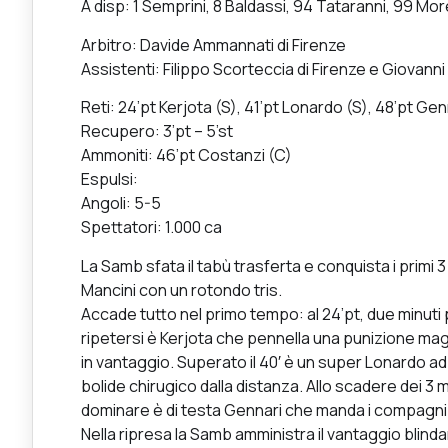
A disp: 1 Semprini, 8 Baldassi, 94 Tataranni, 99 Mor
Arbitro: Davide Ammannati di Firenze
Assistenti: Filippo Scorteccia di Firenze e Giovanni 
Reti: 24’pt Kerjota (S), 41’pt Lonardo (S), 48’pt Gen
Recupero: 3’pt – 5’st
Ammoniti: 46’pt Costanzi (C)
Espulsi:
Angoli: 5-5
Spettatori: 1.000 ca
La Samb sfata il tabù trasferta e conquista i primi 
Mancini con un rotondo tris.
Accade tutto nel primo tempo: al 24’pt, due minuti p
ripetersi è Kerjota che pennella una punizione mag
in vantaggio. Superato il 40′ è un super Lonardo ad
bolide chirugico dalla distanza. Allo scadere dei 3 mi
dominare è di testa Gennari che manda i compagni 
Nella ripresa la Samb amministra il vantaggio blindan