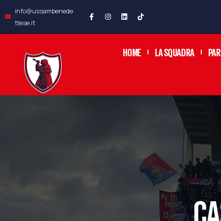
info@ussambenede
ttese.it
HOME
LA SQUADRA
PAR
CA