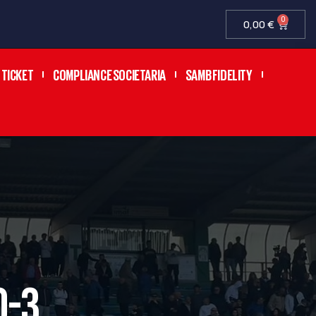
0
0,00
€
TICKET
COMPLIANCE SOCIETARIA
SAMB FIDELITY
0-3