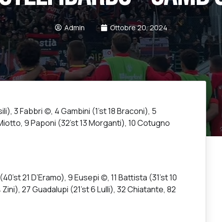
Admin
Ottobre 20, 2024
, 3 Fabbri (c), 4 Gambini (1’st 18 Braconi), 5
8 Miotto, 9 Paponi (32’st 13 Morganti), 10 Cotugno
st 21 D’Eramo), 9 Eusepi (c), 11 Battista (31’st 10
4 Zini), 27 Guadalupi (21’st 6 Lulli), 32 Chiatante, 82