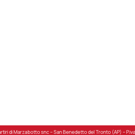
iri di Marzabotto snc – San Benedetto del Tronto (AP) – P.iv