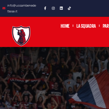
info@ussambenede
ttese.it
HOME
LA SQUADRA
PAR