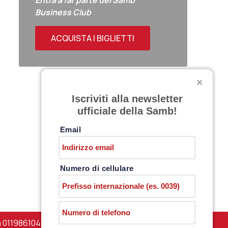
Entra a far parte del Samb
Business Club
ACQUISTA I BIGLIETTI
Iscriviti alla newsletter
ufficiale della Samb!
Email
Numero di cellulare
a 01198610444 –
PRIVACY POLICY