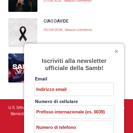
07/08/2026
Nessun commento
CIAO DAVIDE
06/08/2026
Nessun commento
VARIAZIONE APERTURA SAMB STORE 7
Iscriviti alla newsletter
AGOSTO 2026
ufficiale della Samb!
06/08/2026
Nessun commento
Email
Numero di cellulare
U.S. SAMBENEDETTESE – Via Martiri di Marzabotto snc – San
Benedetto del Tronto (AP) – P.iva 01198610444 –
PRIVACY
POLICY