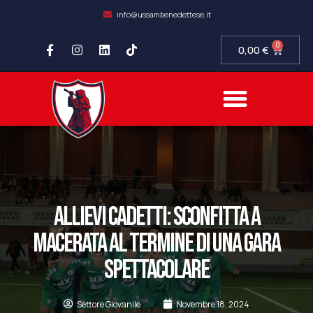
info@ussambenedettese.it
0
0,00
€
ALLIEVI CADETTI: sconfitta a
Macerata al termine di una gara
spettacolare
Settore Giovanile
Novembre 18, 2024