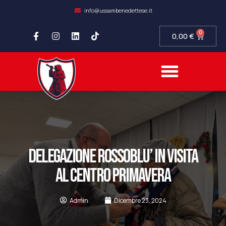
info@ussambenedettese.it
0
0,00
€
COMPLIANCE SOCIETARIA
SAMB FIDELITY
SETTORE GIOVANILE
DELEGAZIONE ROSSOBLU’ IN VISITA
AL CENTRO PRIMAVERA
Admin
Dicembre 23, 2024