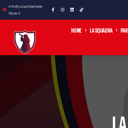
info@ussambenede
ttese.it
HOME
LA SQUADRA
PAR
LA