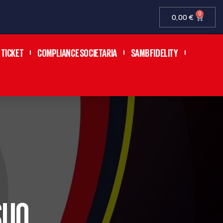
0
0,00
€
TICKET
COMPLIANCE SOCIETARIA
SAMB FIDELITY
SUO