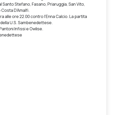
l Santo Stefano, Fasano, Priaruggia, San Vito,
 Costa D’Amalfi.
lle ore 22.00 contro l’Enna Calcio. La partita
ch della U.S. Sambenedettese.
 Pantoni Infissi e Owlise.
benedettese