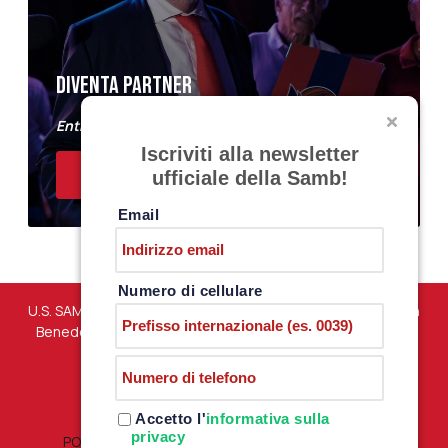
DIVENTA PARTNER
Entra a far parte del Samb Business Club
Iscriviti alla newsletter
ACQUISTA I BIGLIETTI
ufficiale della Samb!
Email
Numero di cellulare
U.S. SAMBENEDETTESE – Via Martiri di Marzabotto snc – San
Benedetto del Tronto (AP) – P.iva 01198610444 –
PRIVACY
POLICY
Accetto l'
informativa sulla
privacy
POLITICA RESI E RIMBORSI
|
TERMINI E CONDIZIONI