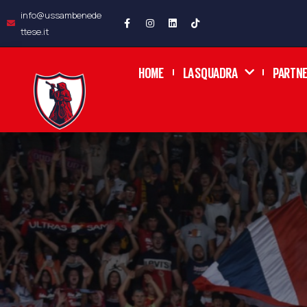
info@ussambenede
ttese.it
HOME
LA SQUADRA
PARTN