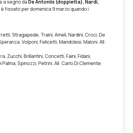
se a segno da
De Antoniis (doppietta), Nardi,
 è fissato per domenica 9 marzo quando i
erretti, Stragapede, Traini, Ameli, Nardini, Croci, De
Speranza, Volponi, Felicetti, Mandolesi, Maloni. All:
a, Zucchi, Brillantini, Concetti, Faini, Fidani,
Di Palma, Spinozzi, Petrini. All: Carlo Di Clemente