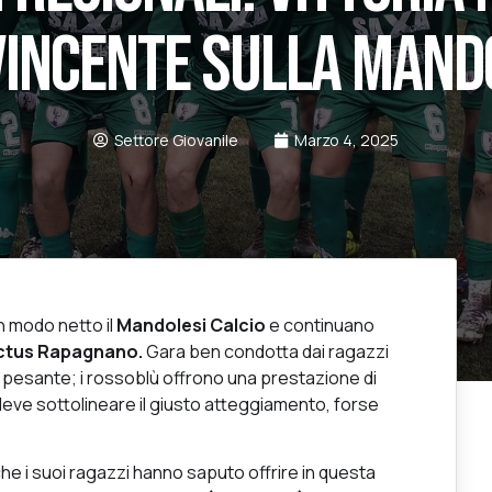
INCENTE SULLA MAND
Settore Giovanile
Marzo 4, 2025
 modo netto il
Mandolesi Calcio
e continuano
victus Rapagnano.
Gara ben condotta dai ragazzi
 pesante; i rossoblù offrono una prestazione di
 deve sottolineare il giusto atteggiamento, forse
che i suoi ragazzi hanno saputo offrire in questa