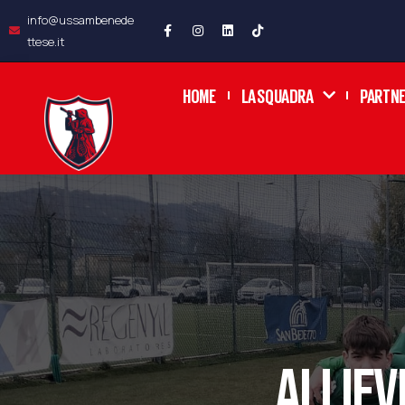
info@ussambenede
ttese.it
HOME
LA SQUADRA
PARTN
ALLIEV