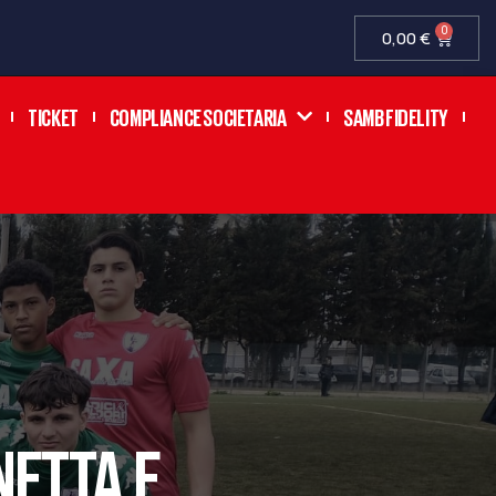
0
0,00
€
TICKET
COMPLIANCE SOCIETARIA
SAMB FIDELITY
NETTA E