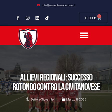
info@ussambenedettese.it
0
0,00
€
COMPLIANCE SOCIETARIA
SAMB FIDELITY
SETTORE GIOVANILE
ALLIEVI REGIONALI: SUCCESSO
ROTONDO CONTRO LA CIVITANOVESE
Settore Giovanile
Marzo 11, 2025