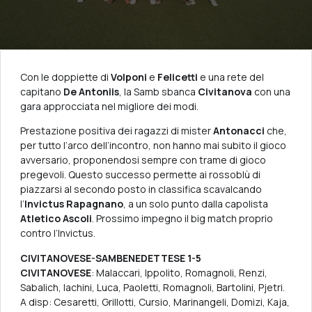
Con le doppiette di
Volponi
e
Felicetti
e una rete del
capitano
De Antoniis
, la Samb sbanca
Civitanova
con una
gara approcciata nel migliore dei modi.
Prestazione positiva dei ragazzi di mister
Antonacci
che,
per tutto l’arco dell’incontro, non hanno mai subito il gioco
avversario, proponendosi sempre con trame di gioco
pregevoli. Questo successo permette ai rossoblù di
piazzarsi al secondo posto in classifica scavalcando
l’
Invictus Rapagnano
, a un solo punto dalla capolista
Atletico Ascoli
. Prossimo impegno il big match proprio
contro l’Invictus.
CIVITANOVESE-SAMBENEDETTESE 1-5
CIVITANOVESE
: Malaccari, Ippolito, Romagnoli, Renzi,
Sabalich, Iachini, Luca, Paoletti, Romagnoli, Bartolini, Pjetri.
A disp: Cesaretti, Grillotti, Cursio, Marinangeli, Domizi, Kaja,