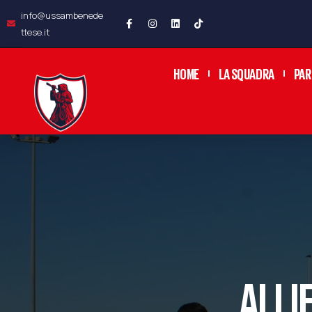
info@ussambenede
ttese.it
HOME
LA SQUADRA
PAR
ALLI