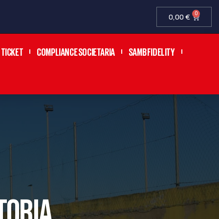
0
0,00
€
TICKET
COMPLIANCE SOCIETARIA
SAMB FIDELITY
TORIA