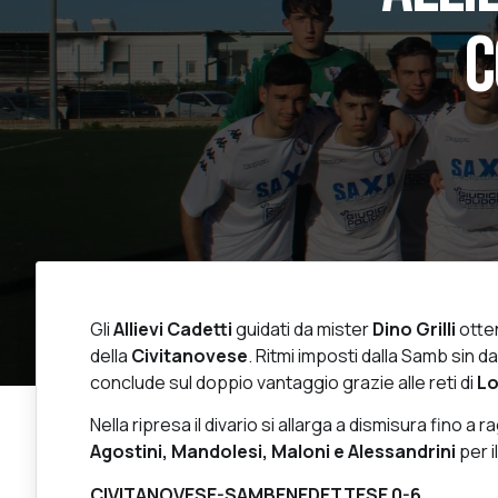
C
Gli
Allievi Cadetti
guidati da mister
Dino Grilli
otten
della
Civitanovese
. Ritmi imposti dalla Samb sin da
conclude sul doppio vantaggio grazie alle reti di
Lo
Nella ripresa il divario si allarga a dismisura fino a
Agostini, Mandolesi, Maloni e Alessandrini
per i
CIVITANOVESE-SAMBENEDETTESE 0-6