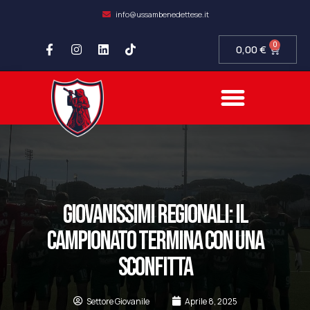
info@ussambenedettese.it
0
0,00
€
COMPLIANCE SOCIETARIA
SAMB FIDELITY
SETTORE GIOVANILE
GIOVANISSIMI REGIONALI: IL
CAMPIONATO TERMINA CON UNA
SCONFITTA
Settore Giovanile
Aprile 8, 2025