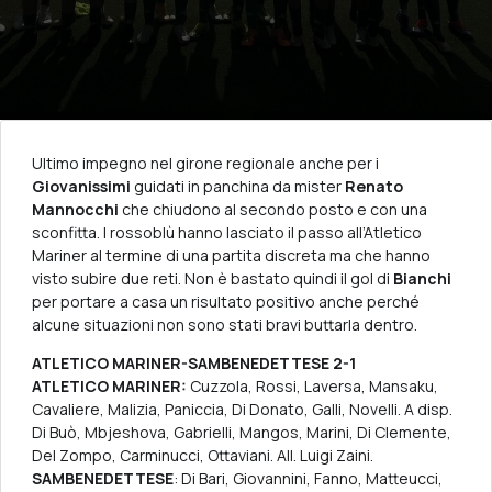
Ultimo impegno nel girone regionale anche per i
Giovanissimi
guidati in panchina da mister
Renato
Mannocchi
che chiudono al secondo posto e con una
sconfitta. I rossoblù hanno lasciato il passo all’Atletico
Mariner al termine di una partita discreta ma che hanno
visto subire due reti. Non è bastato quindi il gol di
Bianchi
per portare a casa un risultato positivo anche perché
alcune situazioni non sono stati bravi buttarla dentro.
ATLETICO MARINER-SAMBENEDETTESE 2-1
ATLETICO MARINER:
Cuzzola, Rossi, Laversa, Mansaku,
Cavaliere, Malizia, Paniccia, Di Donato, Galli, Novelli. A disp.
Di Buò, Mbjeshova, Gabrielli, Mangos, Marini, Di Clemente,
Del Zompo, Carminucci, Ottaviani. All. Luigi Zaini.
SAMBENEDETTESE
: Di Bari, Giovannini, Fanno, Matteucci,