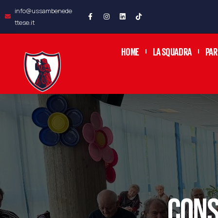
info@ussambenede
ttese.it
HOME
LA SQUADRA
PAR
CONS