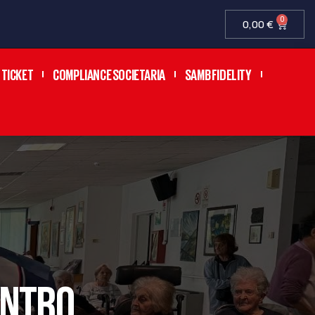
0
0,00
€
TICKET
COMPLIANCE SOCIETARIA
SAMB FIDELITY
ENTRO