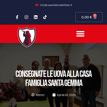
info@ussambenedettese.it
0
0,00
€
COMPLIANCE SOCIETARIA
SAMB FIDELITY
SETTORE GIOVANILE
CONSEGNATE LE UOVA ALLA CASA
FAMIGLIA SANTA GEMMA
Admin
Aprile 19, 2025