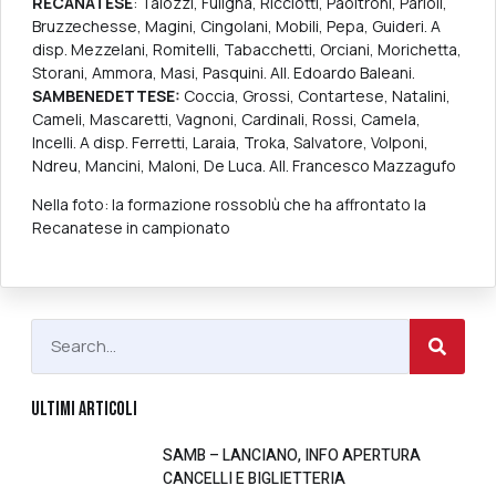
RECANATESE
: Talozzi, Fuligna, Ricciotti, Paoltroni, Parioli,
Bruzzechesse, Magini, Cingolani, Mobili, Pepa, Guideri. A
disp. Mezzelani, Romitelli, Tabacchetti, Orciani, Morichetta,
Storani, Ammora, Masi, Pasquini. All. Edoardo Baleani.
SAMBENEDETTESE:
Coccia, Grossi, Contartese, Natalini,
Cameli, Mascaretti, Vagnoni, Cardinali, Rossi, Camela,
Incelli. A disp. Ferretti, Laraia, Troka, Salvatore, Volponi,
Ndreu, Mancini, Maloni, De Luca. All. Francesco Mazzagufo
Nella foto: la formazione rossoblù che ha affrontato la
Recanatese in campionato
ULTIMI ARTICOLI
SAMB – LANCIANO, INFO APERTURA
CANCELLI E BIGLIETTERIA