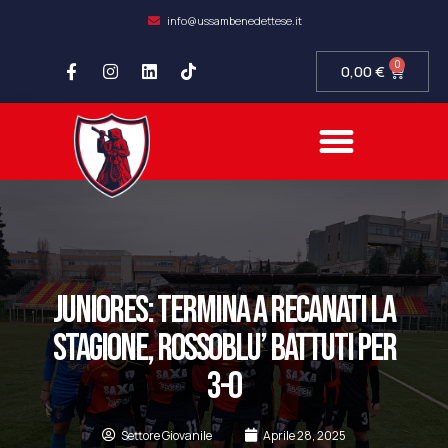
info@ussambenedettese.it
0
0,00
€
COMPLIANCE SOCIETARIA
SAMB FIDELITY
SETTORE GIOVANILE
JUNIORES: TERMINA A RECANATI LA
STAGIONE, ROSSOBLU’ BATTUTI PER
3-0
Settore Giovanile
Aprile 28, 2025