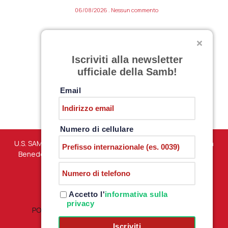
06/08/2026
Nessun commento
VARIAZIONE APERTURA SAMB STORE 7
Iscriviti alla newsletter
AGOSTO 2026
ufficiale della Samb!
06/08/2026
Nessun commento
Email
Numero di cellulare
U.S. SAMBENEDETTESE – Via Martiri di Marzabotto snc – San
Benedetto del Tronto (AP) – P.iva 01198610444 –
PRIVACY
POLICY
Accetto l'
informativa sulla
privacy
POLITICA RESI E RIMBORSI
|
TERMINI E CONDIZIONI
Iscriviti