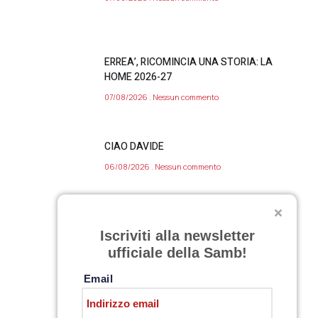
ERREA’, RICOMINCIA UNA STORIA: LA
HOME 2026-27
07/08/2026
Nessun commento
CIAO DAVIDE
06/08/2026
Nessun commento
VARIAZIONE APERTURA SAMB STORE 7
Iscriviti alla newsletter
AGOSTO 2026
ufficiale della Samb!
06/08/2026
Nessun commento
Email