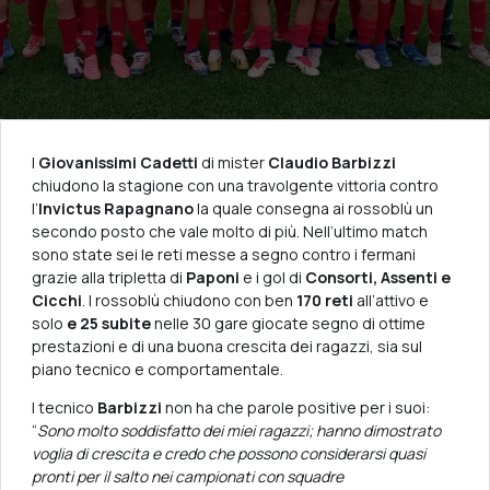
I
Giovanissimi Cadetti
di mister
Claudio Barbizzi
chiudono la stagione con una travolgente vittoria contro
l’
Invictus Rapagnano
la quale consegna ai rossoblù un
secondo posto che vale molto di più. Nell’ultimo match
sono state sei le reti messe a segno contro i fermani
grazie alla tripletta di
Paponi
e i gol di
Consorti, Assenti e
Cicchi
. I rossoblù chiudono con ben
170 reti
all’attivo e
solo
e 25 subite
nelle 30 gare giocate segno di ottime
prestazioni e di una buona crescita dei ragazzi, sia sul
piano tecnico e comportamentale.
I tecnico
Barbizzi
non ha che parole positive per i suoi:
“
Sono molto soddisfatto dei miei ragazzi; hanno dimostrato
voglia di crescita e credo che possono considerarsi quasi
pronti per il salto nei campionati con squadre