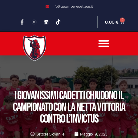
info@ussambenedettese.it
0
0,00
€
COMPLIANCE SOCIETARIA
SAMB FIDELITY
SETTORE GIOVANILE
I GIOVANISSIMI CADETTI CHIUDONO IL
CAMPIONATO CON LA NETTA VITTORIA
CONTRO L’INVICTUS
Settore Giovanile
Maggio 19, 2025