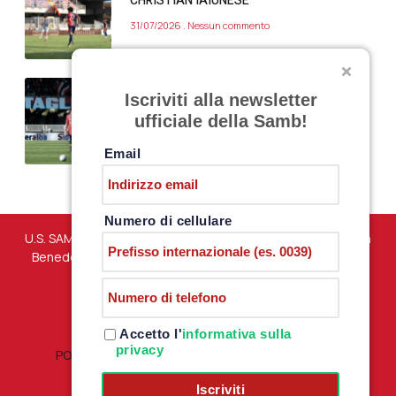
CHRISTIAN IAIUNESE
31/07/2026
Nessun commento
VITTORIO PARIGINI ALL’OSTIAMARE
Iscriviti alla newsletter
31/07/2026
Nessun commento
ufficiale della Samb!
Email
Numero di cellulare
U.S. SAMBENEDETTESE – Via Martiri di Marzabotto snc – San
Benedetto del Tronto (AP) – P.iva 01198610444 –
PRIVACY
POLICY
Accetto l'
informativa sulla
privacy
POLITICA RESI E RIMBORSI
|
TERMINI E CONDIZIONI
Iscriviti