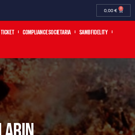
0
0,00
€
TICKET
COMPLIANCE SOCIETARIA
SAMB FIDELITY
LLARIN