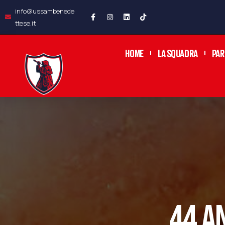
info@ussambenede
ttese.it
HOME
LA SQUADRA
PAR
44 AN