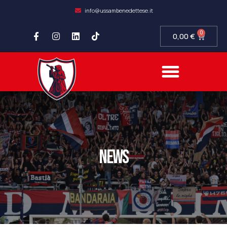
info@ussambenedettese.it
0
0,00
€
news