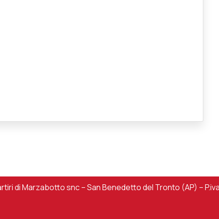
iri di Marzabotto snc – San Benedetto del Tronto (AP) – P.iv