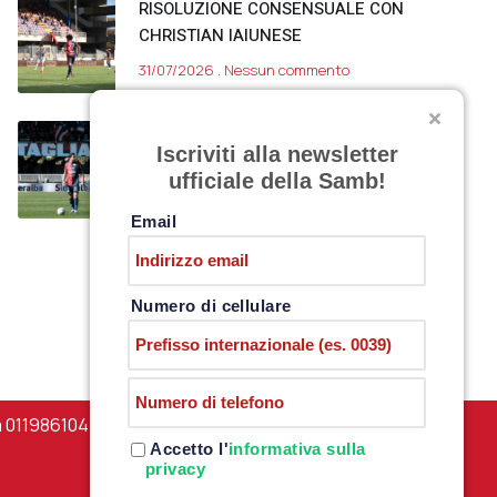
RISOLUZIONE CONSENSUALE CON
CHRISTIAN IAIUNESE
31/07/2026
Nessun commento
VITTORIO PARIGINI
Iscriviti alla newsletter
ALL’OSTIAMARE
ufficiale della Samb!
31/07/2026
Nessun commento
Email
Numero di cellulare
a 01198610444 –
PRIVACY POLICY
Accetto l'
informativa sulla
privacy