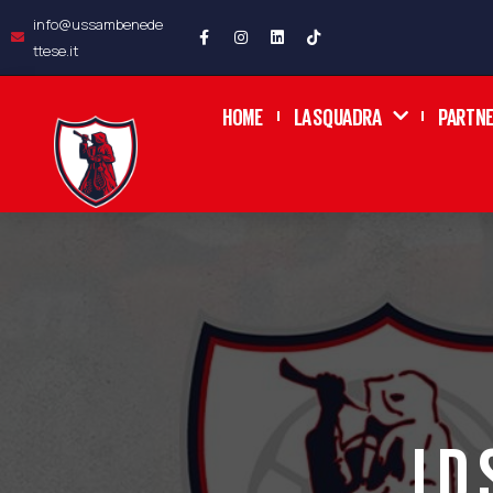
info@ussambenede
ttese.it
HOME
LA SQUADRA
PARTN
LD 