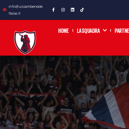
info@ussambenede
ttese.it
HOME
LA SQUADRA
PARTN