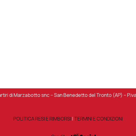
iri di Marzabotto snc – San Benedetto del Tronto (AP) – P.iv
POLITICA RESI E RIMBORSI
|
TERMINI E CONDIZIONI