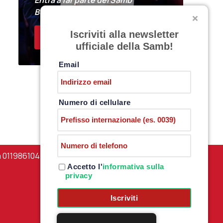
Entra a far parte del Samb
Business Club
Iscriviti alla newsletter
ACQUISTA I BIGLIETTI
ufficiale della Samb!
Email
Numero di cellulare
a 01198610444 –
PRIVACY POLICY
Accetto l'
informativa sulla
privacy
Iscriviti