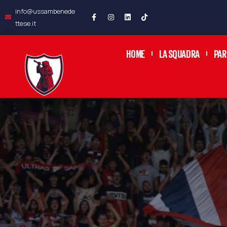
info@ussambenede
ttese.it
HOME
LA SQUADRA
PAR