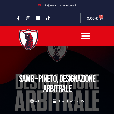
info@ussambenedettese.it
0
0,00
€
COMPLIANCE SOCIETARIA
SAMB FIDELITY
SETTORE GIOVANILE
SAMB – PINETO, DESIGNAZIONE
ARBITRALE
Admin
Novembre 18, 2025