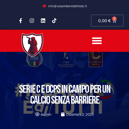
info@ussambenedettese.it
0
0,00
€
COMPLIANCE SOCIETARIA
SAMB FIDELITY
SETTORE GIOVANILE
SERIE C E DCPS IN CAMPO PER UN
CALCIO SENZA BARRIERE
Admin
Dicembre 2, 2025