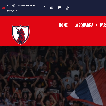
info@ussambenede
ttese.it
HOME
LA SQUADRA
PAR