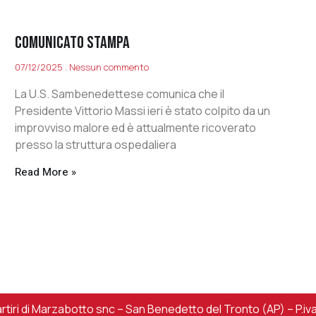
COMUNICATO STAMPA
07/12/2025
Nessun commento
La U.S. Sambenedettese comunica che il
Presidente Vittorio Massi ieri è stato colpito da un
improvviso malore ed è attualmente ricoverato
presso la struttura ospedaliera
Read More »
iri di Marzabotto snc – San Benedetto del Tronto (AP) – P.iv