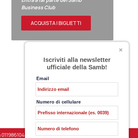
Entra a far parte del Samb
Business Club
ACQUISTA I BIGLIETTI
Iscriviti alla newsletter
ufficiale della Samb!
Email
Numero di cellulare
a 01198610444 –
PRIVACY POLICY