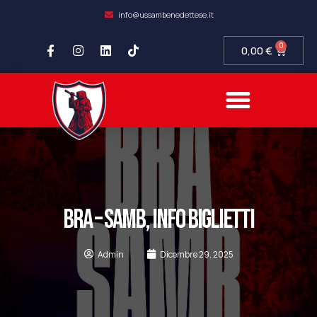
info@ussambenedettese.it
0
0,00
€
BRA – SAMB, INFO BIGLIETTI
Admin
Dicembre 29, 2025