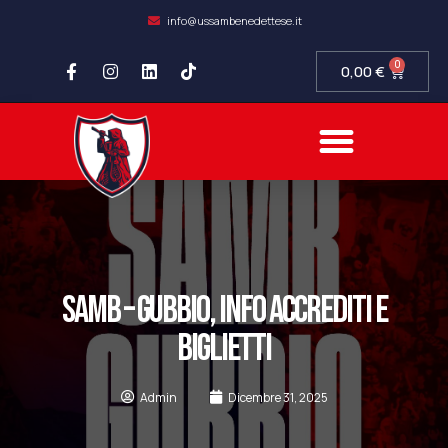
info@ussambenedettese.it
0
0,00
€
COMPLIANCE SOCIETARIA
SAMB FIDELITY
SETTORE GIOVANILE
SAMB – GUBBIO, INFO ACCREDITI E
BIGLIETTI
Admin
Dicembre 31, 2025