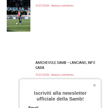
31/07/2026
Nessun commento
AMICHEVOLE SAMB – LANCIANO, INFO
GARA
31/07/2026
Nessun commento
SARNANO, DAY 11
Iscriviti alla newsletter
ufficiale della Samb!
30/07/2026
Nessun commento
Email