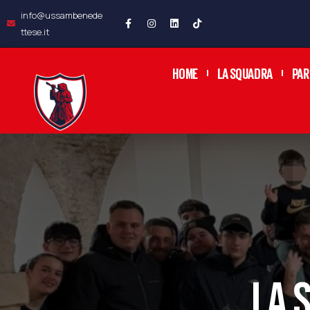
info@ussambenede
ttese.it
HOME
LA SQUADRA
PAR
LA 