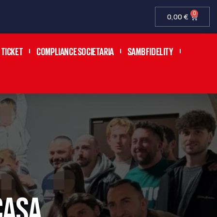
0
0,00
€
TICKET
COMPLIANCE SOCIETARIA
SAMB FIDELITY
CASA