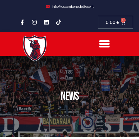
info@ussambenedettese.it
0
0,00
€
news