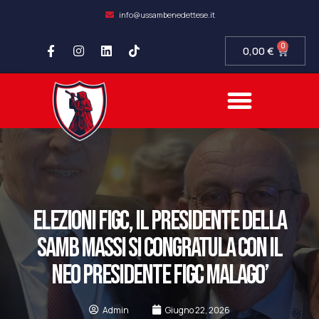
info@ussambenedettese.it
0
0,00
€
COMPLIANCE SOCIETARIA
SAMB FIDELITY
SETTORE GIOVANILE
ELEZIONI FIGC, IL PRESIDENTE DELLA
SAMB MASSI SI CONGRATULA CON IL
NEO PRESIDENTE FIGC MALAGO’
Admin
Giugno 22, 2026